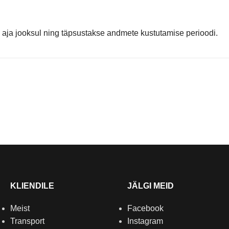
u aja jooksul ning täpsustakse andmete kustutamise perioodi.
KLIENDILE
JÄLGI MEID
Meist
Facebook
Transport
Instagram