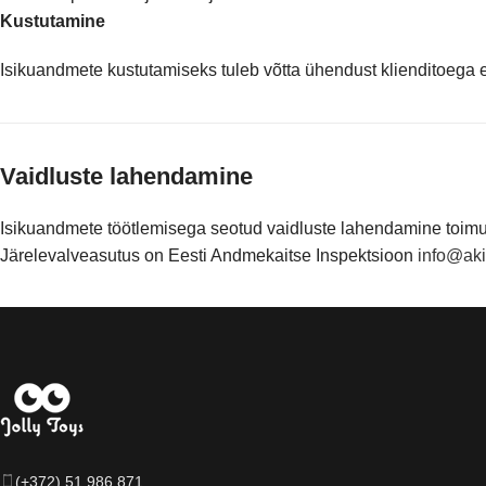
Kustutamine
Isikuandmete kustutamiseks tuleb võtta ühendust klienditoega e-
Vaidluste lahendamine
Isikuandmete töötlemisega seotud vaidluste lahendamine toim
Järelevalveasutus on Eesti Andmekaitse Inspektsioon
info@aki
(+372) 51 986 871