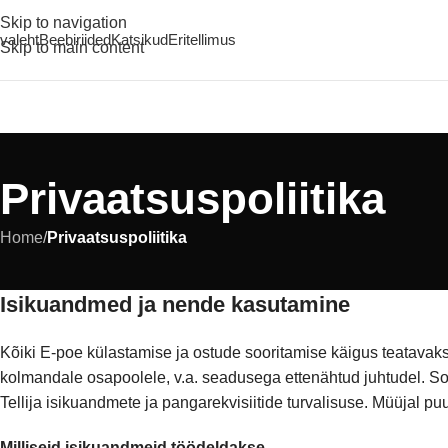
Skip to navigation
valeht
Beebiriided
Katsikud
Eritellimus
Skip to main content
Privaatsuspoliitika
Home
/
Privaatsuspoliitika
Isikuandmed ja nende kasutamine
Kõiki E-poe külastamise ja ostude sooritamise käigus teatavaks
kolmandale osapoolele, v.a. seadusega ettenähtud juhtudel. S
Tellija isikuandmete ja pangarekvisiitide turvalisuse. Müüjal p
Milliseid isikuandmeid töödeldakse