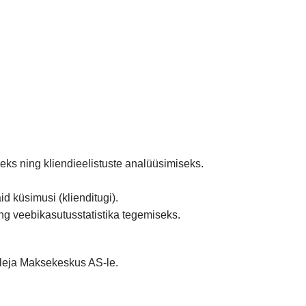
ks ning kliendieelistuste analüüsimiseks.
d küsimusi (klienditugi).
ng veebikasutusstatistika tegemiseks.
tleja Maksekeskus AS-le.