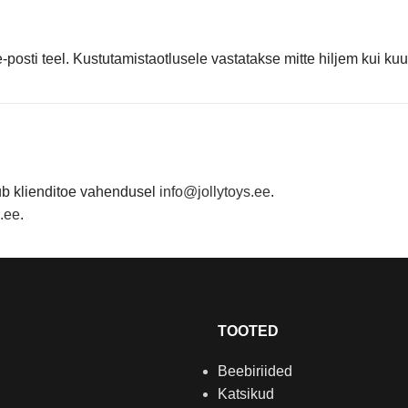
posti teel. Kustutamistaotlusele vastatakse mitte hiljem kui ku
ub klienditoe vahendusel
info@jollytoys.ee
.
.ee
.
TOOTED
Beebiriided
Katsikud