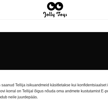
 saanud Tellija isikuandmeid käsitletakse kui konfidentsiaalse
oovi korral on Tellijal õigus nõuda oma andmete kustutamist 
uudub neile juurdepääs.