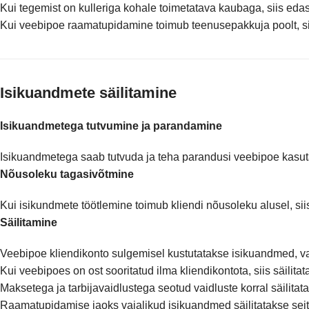
Kui tegemist on kulleriga kohale toimetatava kaubaga, siis eda
Kui veebipoe raamatupidamine toimub teenusepakkuja poolt, s
Isikuandmete säilitamine
Isikuandmetega tutvumine ja parandamine
Isikuandmetega saab tutvuda ja teha parandusi veebipoe kasutaja
Nõusoleku tagasivõtmine
Kui isikundmete töötlemine toimub kliendi nõusoleku alusel, siis 
Säilitamine
Veebipoe kliendikonto sulgemisel kustutatakse isikuandmed, va 
Kui veebipoes on ost sooritatud ilma kliendikontota, siis säilita
Maksetega ja tarbijavaidlustega seotud vaidluste korral säilita
Raamatupidamise jaoks vajalikud isikuandmed säilitatakse seit