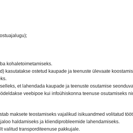
stuajalugu);
uba kohaletoimetamiseks.
) kasutatakse ostetud kaupade ja teenuste ülevaate koostamise
ks.
e selleks, et lahendada kaupade ja teenuste osutamise seonduvai
 töödeldakse veebipoe kui infoühiskonna teenuse osutamiseks ni
astab maksete teostamiseks vajalikud isikuandmed volitatud töö
ajaloo haldamiseks ja kliendiprobleemide lahendamiseks.
lt valitud transporditeenuse pakkujale.