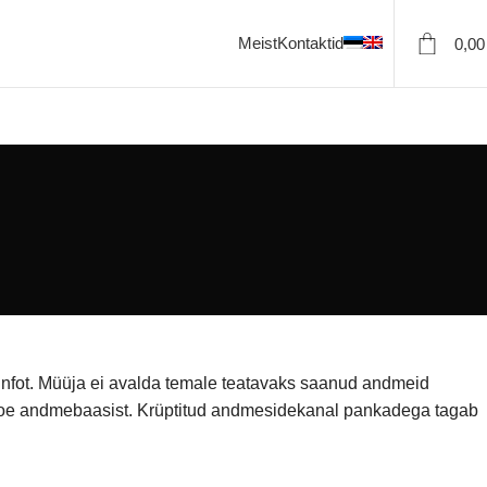
Meist
Kontaktid
0,0
t infot. Müüja ei avalda temale teatavaks saanud andmeid
E-poe andmebaasist. Krüptitud andmesidekanal pankadega tagab