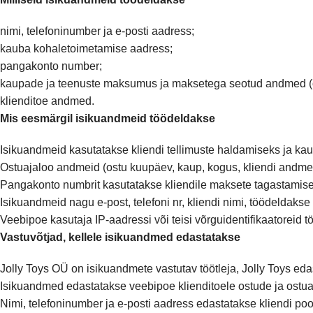
nimi, telefoninumber ja e-posti aadress;
kauba kohaletoimetamise aadress;
pangakonto number;
kaupade ja teenuste maksumus ja maksetega seotud andmed (o
klienditoe andmed.
Mis eesmärgil isikuandmeid töödeldakse
Isikuandmeid kasutatakse kliendi tellimuste haldamiseks ja ka
Ostuajaloo andmeid (ostu kuupäev, kaup, kogus, kliendi andmed
Pangakonto numbrit kasutatakse kliendile maksete tagastamise
Isikuandmeid nagu e-post, telefoni nr, kliendi nimi, töödeldaks
Veebipoe kasutaja IP-aadressi või teisi võrguidentifikaatoreid
Vastuvõtjad, kellele isikuandmed edastatakse
Jolly Toys OÜ on isikuandmete vastutav töötleja, Jolly Toys ed
Isikuandmed edastatakse veebipoe klienditoele ostude ja ostu
Nimi, telefoninumber ja e-posti aadress edastatakse kliendi poo