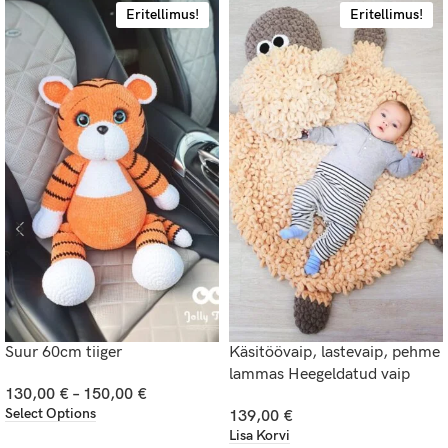
Eritellimus!
Eritellimus!
Suur 60cm tiiger
Käsitöövaip, lastevaip, pehme
lammas Heegeldatud vaip
130,00
€
–
150,00
€
Select Options
139,00
€
Lisa Korvi