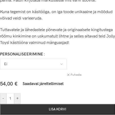
panna. Palun kirjutada märkustesse mis värvi soovite.
Kuna tegemist on käsitööga, on iga toode unikaalne ja mõõdud
võivad veidi varieeruda.
Tuttavatele ja lähedastele põnevate ja originaalsete kingitustega
rõõmu kinkimine on uskumatult lihtne ja selles aitavad teid Jolly
Toys´i käsitööna valminud mänguasjad!
PERSONALISEERIMINE
Puhasta
54,00
€
Saadaval järeltellimisel
-
+
LISA KORVI