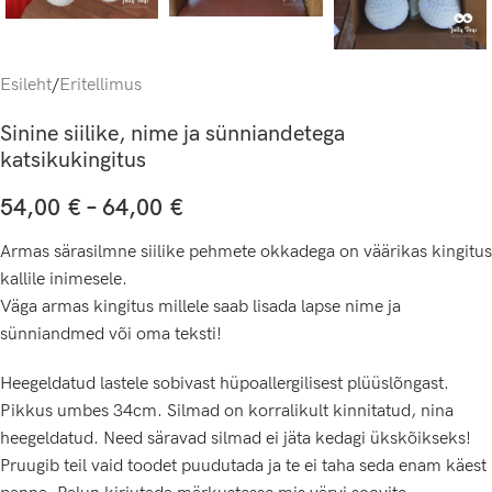
Esileht
/
Eritellimus
Sinine siilike, nime ja sünniandetega
katsikukingitus
54,00
€
–
64,00
€
Armas särasilmne siilike pehmete okkadega on väärikas kingitus
kallile inimesele.
Väga armas kingitus millele saab lisada lapse nime ja
sünniandmed või oma teksti!
Heegeldatud lastele sobivast hüpoallergilisest plüüslõngast.
Pikkus umbes 34cm. Silmad on korralikult kinnitatud, nina
heegeldatud. Need säravad silmad ei jäta kedagi ükskõikseks!
Pruugib teil vaid toodet puudutada ja te ei taha seda enam käest