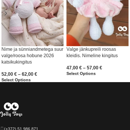
Nime ja sünniandmetega suur
Valge jänkupreili roosas
valge/roosa hobune 2026
kleidis. Nimeline kingitus
katsikukingitus
47,00
€
–
57,00
€
Select Options
52,00
€
–
62,00
€
Select Options
(+372) 51 986 871