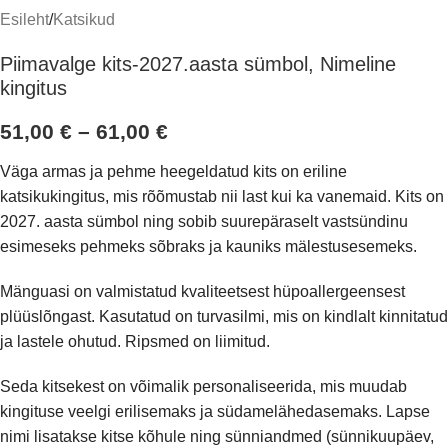
Esileht
/
Katsikud
Piimavalge kits-2027.aasta sümbol, Nimeline
kingitus
51,00
€
–
61,00
€
Väga armas ja pehme heegeldatud kits on eriline
katsikukingitus, mis rõõmustab nii last kui ka vanemaid. Kits on
2027. aasta sümbol ning sobib suurepäraselt vastsündinu
esimeseks pehmeks sõbraks ja kauniks mälestusesemeks.
Mänguasi on valmistatud kvaliteetsest hüpoallergeensest
plüüslõngast. Kasutatud on turvasilmi, mis on kindlalt kinnitatud
ja lastele ohutud. Ripsmed on liimitud.
Seda kitsekest on võimalik personaliseerida, mis muudab
kingituse veelgi erilisemaks ja südamelähedasemaks. Lapse
nimi lisatakse kitse kõhule ning sünniandmed (sünnikuupäev,