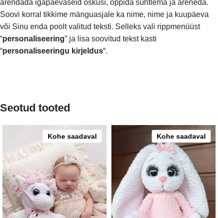
arendada igapäevaseid oskusi, õppida suhtlema ja areneda.
Soovi korral tikkime mänguasjale ka nime, nime ja kuupäeva
või Sinu enda poolt valitud teksti. Selleks vali rippmenüüst
“
personaliseering
” ja lisa soovitud tekst kasti
“
personaliseeringu kirjeldus
“.
Seotud tooted
Kohe saadaval
Kohe saadaval