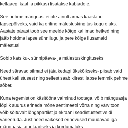
kellaaeg, kaal ja pikkus) lisatakse kabjadele.
See pehme mänguasi ei ole ainult armas kaaslane
lapsepõlveks, vaid ka eriline mälestuskingitus kogu eluks.
Aastate pärast toob see meelde kõige kallimad hetked ning
jääb hoidma lapse sünnilugu ja pere kõige ilusamaid
mälestusi.
Sobib katsiku-, sünnipäeva- ja mälestuskingituseks
Need säravad silmad ei jäta kedagi ükskõikseks- piisab vaid
ühest kallistusest ning sellest saab kiiresti lapse lemmik pehme
sõber.
Kuna tegemist on käsitööna valminud tootega, võib mänguasja
lõplik suurus erineda mõne sentimeetri võrra ning värvitoon
võib sõltuvalt lõngapartiist ja ekraani seadistustest veidi
varieeruda. Just need väikesed erinevused muudavad iga
mänguasja ainulaadseks ja kordumatuks.