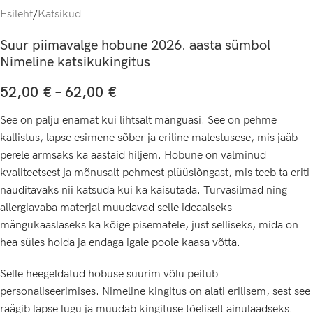
Esileht
/
Katsikud
Suur piimavalge hobune 2026. aasta sümbol
Nimeline katsikukingitus
52,00
€
–
62,00
€
See on palju enamat kui lihtsalt mänguasi. See on pehme
kallistus, lapse esimene sõber ja eriline mälestusese, mis jääb
perele armsaks ka aastaid hiljem. Hobune on valminud
kvaliteetsest ja mõnusalt pehmest plüüslõngast, mis teeb ta eriti
nauditavaks nii katsuda kui ka kaisutada. Turvasilmad ning
allergiavaba materjal muudavad selle ideaalseks
mängukaaslaseks ka kõige pisematele, just selliseks, mida on
hea süles hoida ja endaga igale poole kaasa võtta.
Selle heegeldatud hobuse suurim võlu peitub
personaliseerimises. Nimeline kingitus on alati erilisem, sest see
räägib lapse lugu ja muudab kingituse tõeliselt ainulaadseks.