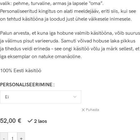
valik: pehme, turvaline, armas ja lapsele “oma”.
Personaliseeritud kingitus on alati meeldejääv, eriti siis, kui see
on tehtud käsitööna ja loodud just ühele väikesele inimesele.
Palun arvesta, et kuna iga hobune valmib käsitööna, võib suurus
ja välimus pisut varieeruda. Samuti võivad hobuse laka pikkus
ja tihedus veidi erineda – see ongi käsitöö võlu ja märk sellest, et
iga eksemplar on natuke omanäoline.
100% Eesti käsitöö
PERSONALISEERIMINE
Puhasta
52,00
€
2 laos
-
+