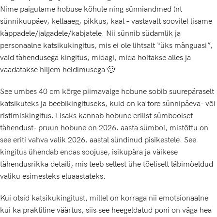
Nime paigutame hobuse kõhule ning sünniandmed (nt
sünnikuupäev, kellaaeg, pikkus, kaal – vastavalt soovile) lisame
käppadele/jalgadele/kabjatele. Nii sünnib südamlik ja
personaalne katsikukingitus, mis ei ole lihtsalt “üks mänguasi”,
vaid tähendusega kingitus, midagi, mida hoitakse alles ja
vaadatakse hiljem heldimusega 🙂
See umbes 40 cm kõrge piimavalge hobune sobib suurepäraselt
katsikuteks ja beebikingituseks, kuid on ka tore sünnipäeva- või
ristimiskingitus. Lisaks kannab hobune erilist sümboolset
tähendust- pruun hobune on 2026. aasta sümbol, mistõttu on
see eriti vahva valik 2026. aastal sündinud pisikestele. See
kingitus ühendab endas soojuse, isikupära ja väikese
tähendusrikka detaili, mis teeb sellest ühe tõeliselt läbimõeldud
valiku esimesteks eluaastateks.
Kui otsid katsikukingitust, millel on korraga nii emotsionaalne
kui ka praktiline väärtus, siis see heegeldatud poni on väga hea